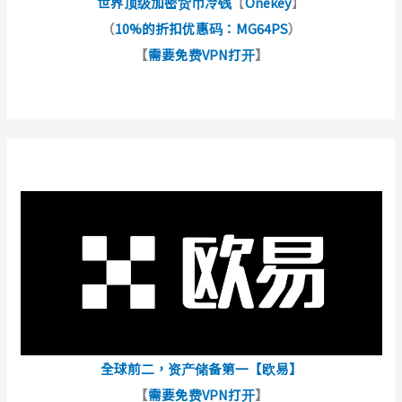
世界顶级加密货币冷钱
【
Onekey
】
（
10%的折扣优惠码：MG64PS
）
【
需要免费VPN打开
】
全球前二，资产储备第一【欧易】
【
需要免费VPN打开
】