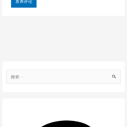
搜
索
：