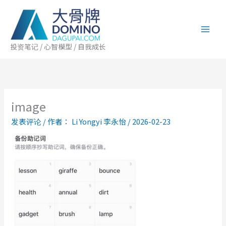
跳
至
内
容
投资笔记 / 心智模型 / 自我成长
image
发表评论
/ 作者：
Li Yongyi 李永怡
/
2026-02-23