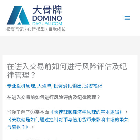
跳
至
内
容
投资笔记 / 心智模型 / 自我成长
在进入交易前如何进行风险评估及纪
律管理？
专业投机原理
,
大骨牌
,
投资消化输出
,
投资笔记
在进入
交易
前
如何进行
风险评估
及
纪律
管理
？
当你了解了
①基本面
《快速理顺经济学原理的基本逻辑》
，
《美联储是如何通过控制货币与信用货币来影响市场的繁荣
与衰退？》
。