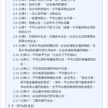
纪律2：顺势交易，“趋势是你的朋友”
纪律3：在许可的范围内，尽可能采用止损单
纪律4：一旦心存怀疑，立即出场
纪律5：一定要有耐心，不可过度扩张交易。
纪律6：迅速认赔，让获利头寸持续发展
纪律7：不可让获利头寸变为亏损（或者，尽可能持有必然获
利的头寸）
纪律8：在弱势中买进，在强势中卖出。应该以买进的意愿来
同等对待卖出。
纪律9：在多头市场的初期阶段，应该扮演投资者的角色。在
多头市场的后期与空头市场中，应该扮演投机者的角色。
纪律10：不可摊平亏损（亏损头寸不可加码）
纪律11：不可仅因价格偏低而买进，不可仅因价格偏高而卖
出。
纪律12：只在流动性高的市场中交易。
纪律13：在价格变动迅速时，不可建立头寸。
纪律14：不可根据特殊情报交易。换言而之，“顺势交易，
而不是顺着朋友的意见”。另外，不论你对某只股票或某个
市场有多么强烈的感觉，也不可以提供免费的消息或意见。
纪律15：永远要分析自己的错误
纪律16：必须保有自己的交易记录。
纪律17：了解并遵守法则。
3、85%的法则