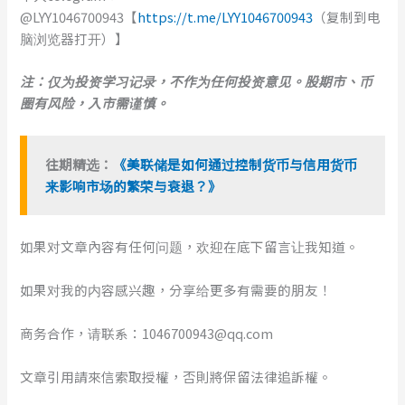
@LYY1046700943【
https://t.me/LYY1046700943
（复制到电
脑浏览器打开）】
注：仅为投资学习记录，不作为任何投资意见。股期市、币
圈有风险，入市需谨慎。
往期精选：
《美联储是如何通过控制货币与信用货币
来影响市场的繁荣与衰退？》
如果对文章內容有任何问题，欢迎在底下留言让我知道。
如果对我的内容感兴趣，分享给更多有需要的朋友！
商务合作，请联系：1046700943@qq.com
文章引用請來信索取授權，否則將保留法律追訴權。