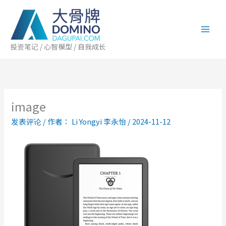
跳
至
内
容
投资笔记 / 心智模型 / 自我成长
image
发表评论
/ 作者：
Li Yongyi 李永怡
/
2024-11-12