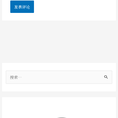
搜
索
：