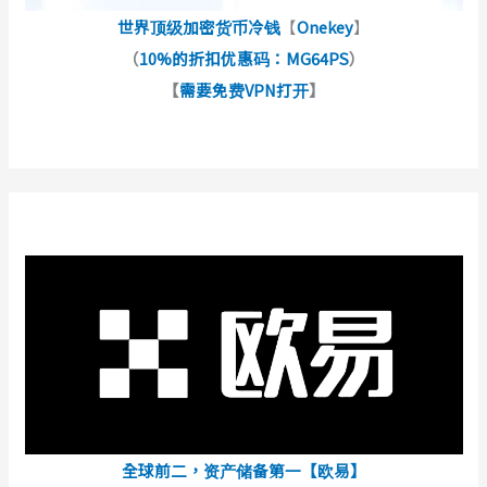
世界顶级加密货币冷钱
【
Onekey
】
（
10%的折扣优惠码：MG64PS
）
【
需要免费VPN打开
】
全球前二，资产储备第一【欧易】