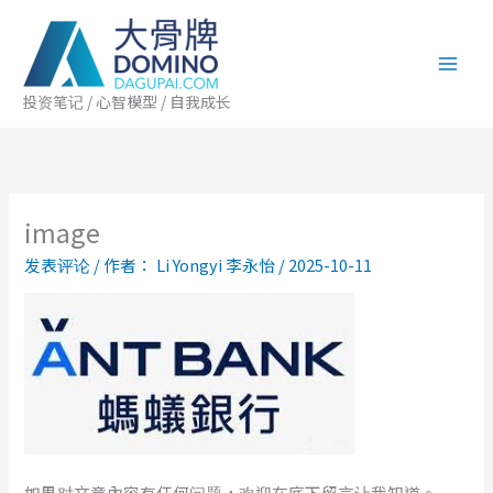
跳
至
内
容
投资笔记 / 心智模型 / 自我成长
image
发表评论
/ 作者：
Li Yongyi 李永怡
/
2025-10-11
如果对文章內容有任何问题，欢迎在底下留言让我知道。