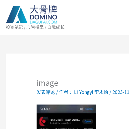
跳
至
内
容
投资笔记 / 心智模型 / 自我成长
image
发表评论
/ 作者：
Li Yongyi 李永怡
/
2025-1