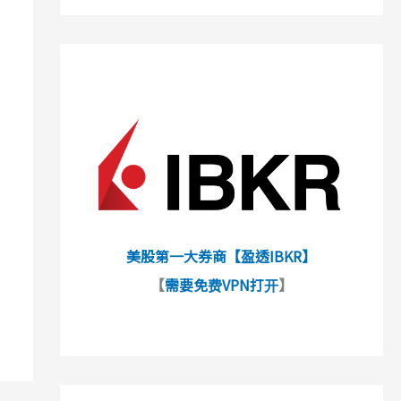
美股第一大券商【盈透IBKR】
【
需要免费VPN打开
】