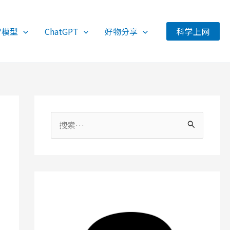
智模型
ChatGPT
好物分享
科学上网
搜
索
：