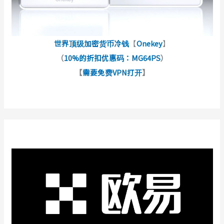
世界顶级加密货币冷钱
【
Onekey
】
（
10%的折扣优惠码：MG64PS
）
【
需要免费VPN打开
】