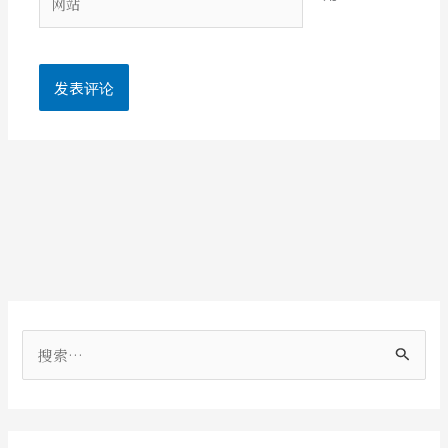
*
站
搜
索
：