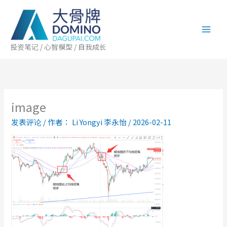
跳
至
内
容
投资笔记 / 心智模型 / 自我成长
image
发表评论
/ 作者：
Li Yongyi 李永怡
/
2026-02-11