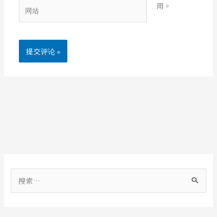
网
用。
*
站
搜
索
：