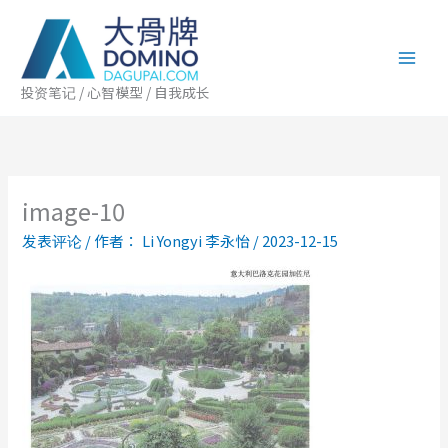
跳
至
内
容
投资笔记 / 心智模型 / 自我成长
image-10
发表评论
/ 作者：
Li Yongyi 李永怡
/
2023-12-15