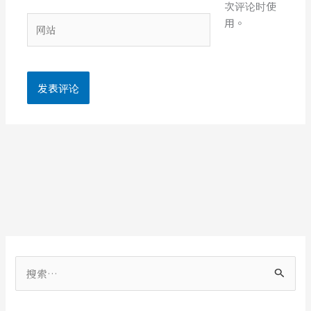
次评论时使
箱
网
用。
*
站
搜
索
：