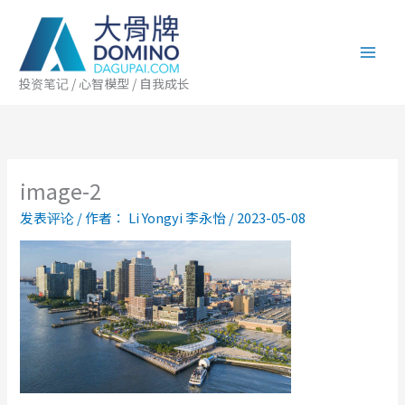
跳
至
内
容
投资笔记 / 心智模型 / 自我成长
image-2
发表评论
/ 作者：
Li Yongyi 李永怡
/
2023-05-08