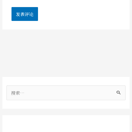
搜
索
：