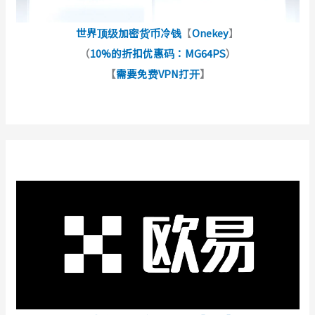
世界顶级加密货币冷钱
【
Onekey
】
（
10%的折扣优惠码：MG64PS
）
【
需要免费VPN打开
】