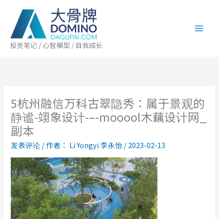
跳
至
内
容
投资笔记 / 心智模型 / 自我成长
5杭州融信万科古翠隐秀：属于景观的
静谧-翊象设计-–-mooool木藕设计网_
副本
发表评论
/ 作者：
Li Yongyi 李永怡
/
2023-02-13