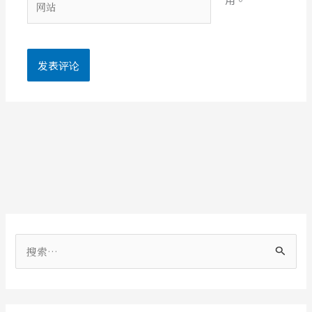
*
站
搜
索
：