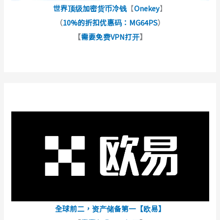
世界顶级加密货币冷钱
【
Onekey
】
（
10%的折扣优惠码：MG64PS
）
【
需要免费VPN打开
】
全球前二，资产储备第一【欧易】