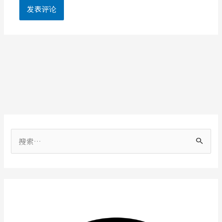
搜
索
：