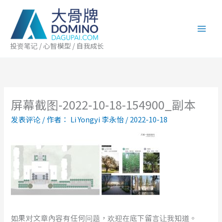
跳
至
内
容
投资笔记 / 心智模型 / 自我成长
屏幕截图-2022-10-18-154900_副本
发表评论
/ 作者：
Li Yongyi 李永怡
/
2022-10-18
如果对文章內容有任何问题，欢迎在底下留言让我知道。