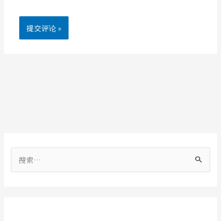
搜
索
：