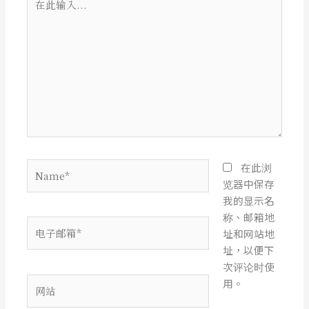
此
输
入...
Name*
在此浏
览器中保存
我的显示名
称、邮箱地
电
址和网站地
子
址，以便下
邮
次评论时使
箱
网
用。
*
站