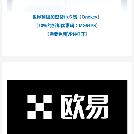
世界顶级加密货币冷钱
【
Onekey
】
（
10%的折扣优惠码：MG64PS
）
【
需要免费VPN打开
】