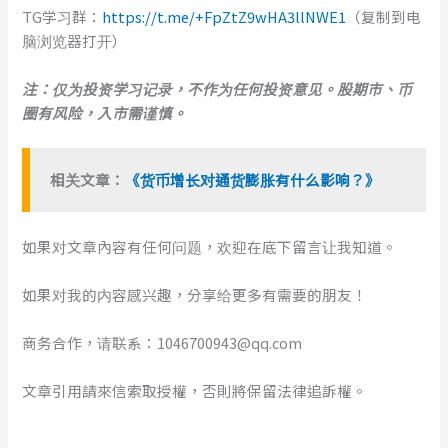
TG学习群：
https://t.me/+FpZtZ9wHA3llNWE1
（复制到电
脑浏览器打开）
注：仅为投资学习记录，不作为任何投资意见。股期市、币
圈有风险，入市需谨慎。
相关文章：
《货币增长对通货膨胀有什么影响？》
如果对文章內容有任何问题，欢迎在底下留言让我知道。
如果对我的内容感兴趣，分享给更多有需要的朋友！
商务合作，请联系：1046700943@qq.com
文章引用請來信索取授權，否則將保留法律追訴權。