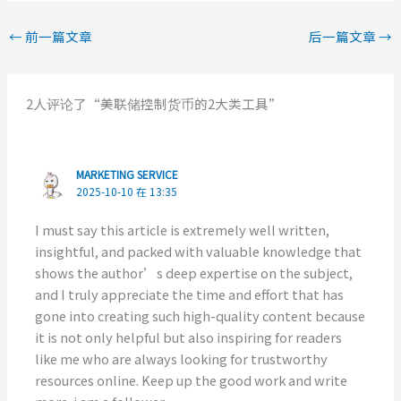
←
前一篇文章
后一篇文章
→
2人评论了“美联储控制货币的2大类工具”
MARKETING SERVICE
2025-10-10 在 13:35
I must say this article is extremely well written,
insightful, and packed with valuable knowledge that
shows the author’s deep expertise on the subject,
and I truly appreciate the time and effort that has
gone into creating such high-quality content because
it is not only helpful but also inspiring for readers
like me who are always looking for trustworthy
resources online. Keep up the good work and write