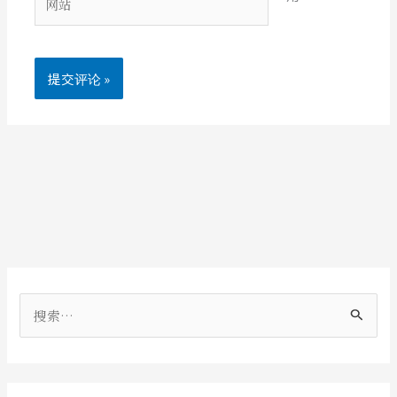
*
站
搜
索
：