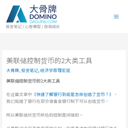
跳
至
内
容
投资笔记 / 心智模型 / 自我成长
美联储控制货币的2大类工具
大骨牌
,
投资笔记
,
经济学原理宏观
美联储
控制
货币
的
2
大类
工具
在这篇文章中
《快速了解银行到底是怎样创造了货币？》
，
我们知道了银行在部分准备金银行制下可以创造货币，
所以美联储对货币供给的控制是间接的。