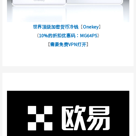
世界顶级加密货币冷钱
【
Onekey
】
（
10%的折扣优惠码：MG64PS
）
【
需要免费VPN打开
】