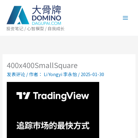
跳
至
内
容
投资笔记 / 心智模型 / 自我成长
400x400SmallSquare
发表评论
/ 作者：
Li Yongyi 李永怡
/
2025-01-30