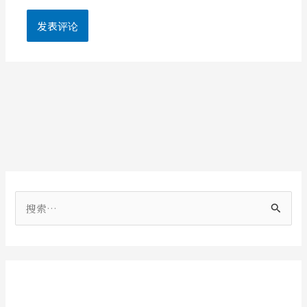
搜
索
：