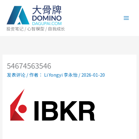
跳
至
内
容
投资笔记 / 心智模型 / 自我成长
54674563546
发表评论
/ 作者：
Li Yongyi 李永怡
/
2026-01-20