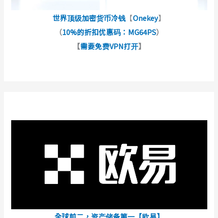
世界顶级加密货币冷钱
【
Onekey
】
（
10%的折扣优惠码：MG64PS
）
【
需要免费VPN打开
】
全球前二，资产储备第一【欧易】