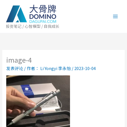
跳
至
内
容
投资笔记 / 心智模型 / 自我成长
image-4
发表评论
/ 作者：
Li Yongyi 李永怡
/
2023-10-04