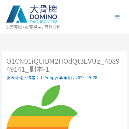
跳
至
内
容
投资笔记 / 心智模型 / 自我成长
O1CN01iQCIBM2HOdQt3EVUz_4089
49141_副本-1
发表评论
/ 作者：
Li Yongyi 李永怡
/
2025-09-28